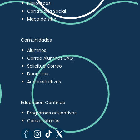
Bibliotecas
Contraloría Social
Mapa de sitio
Comunidades
Alumnos
Correo Alumnos UAQ
Solicitud Correo
Docentes
Administrativos
Educación Continua
Programas educativos
Convocatorias