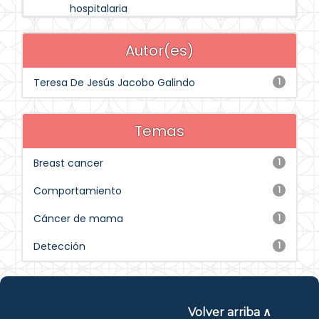
hospitalaria
Autor(es)
Teresa De Jesús Jacobo Galindo
1
Temas
Breast cancer
1
Comportamiento
1
Cáncer de mama
1
Detección
1
Volver arriba ∧