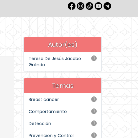
Autor(es)
Teresa De Jesús Jacobo
1
Galindo
Temas
Breast cancer
1
Comportamiento
1
Detección
1
Prevención y Control
1