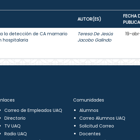
FECHA 
AUTOR(ES)
PUBLIC
a la detección de CA mamario
Teresa De Jesús
19-abr
 hospitalaria
Jacobo Galindo
Enlaces
Comunidades
Correo de Empleados UAQ
Alumnos
Directorio
Correo Alumnos UAQ
TV UAQ
Solicitud Correo
Radio UAQ
Docentes