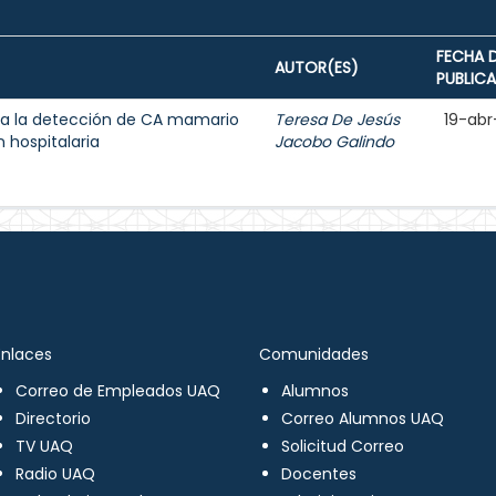
FECHA 
AUTOR(ES)
PUBLIC
a la detección de CA mamario
Teresa De Jesús
19-abr
 hospitalaria
Jacobo Galindo
Enlaces
Comunidades
Correo de Empleados UAQ
Alumnos
Directorio
Correo Alumnos UAQ
TV UAQ
Solicitud Correo
Radio UAQ
Docentes