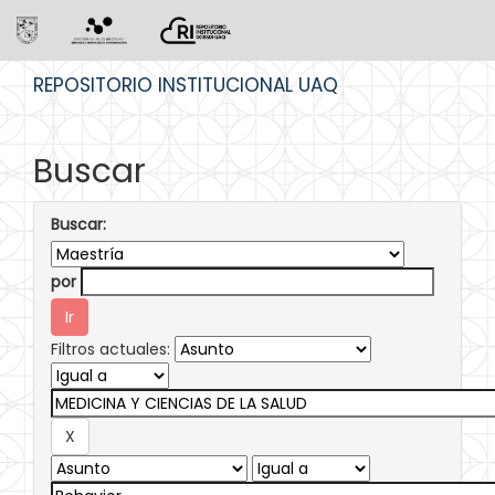
Skip
REPOSITORIO INSTITUCIONAL UAQ
navigation
Buscar
Buscar:
por
Filtros actuales: