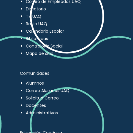
Correo de Empleados UAQ
Directorio
TV UAQ
Radio UAQ
Calendario Escolar
Bibliotecas
Contraloría Social
Mapa de sitio
Comunidades
Alumnos
Correo Alumnos UAQ
Solicitud Correo
Docentes
Administrativos
Educación Continua