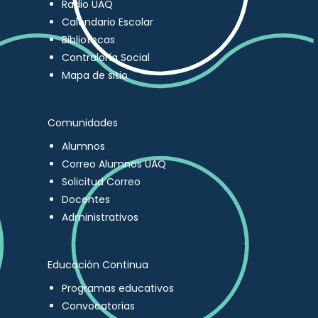
Radio UAQ
Calendario Escolar
Bibliotecas
Contraloría Social
Mapa de sitio
Comunidades
Alumnos
Correo Alumnos UAQ
Solicitud Correo
Docentes
Administrativos
Educación Continua
Programas educativos
Convocatorias