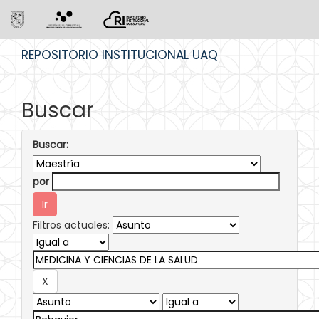
Skip
REPOSITORIO INSTITUCIONAL UAQ
navigation
Buscar
Buscar:
por
Filtros actuales: