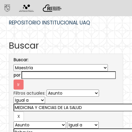
Skip
REPOSITORIO INSTITUCIONAL UAQ
navigation
Buscar
Buscar:
por
Filtros actuales: