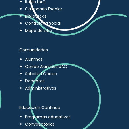
Radio UAQ
Calendario Escolar
Bibliotecas
Contraloría Social
Mapa de sitio
Comunidades
Alumnos
Correo Alumnos UAQ
Solicitud Correo
Docentes
Administrativos
Educación Continua
Programas educativos
Convocatorias