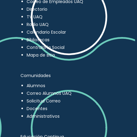
Correo de Empleados UAQ
Directorio
TV UAQ
Radio UAQ
Calendario Escolar
Bibliotecas
Contraloría Social
Mapa de sitio
Comunidades
Alumnos
Correo Alumnos UAQ
Solicitud Correo
Docentes
Administrativos
Educación Continua