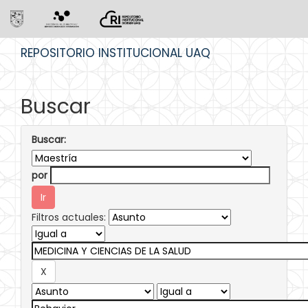
Skip
REPOSITORIO INSTITUCIONAL UAQ
navigation
Buscar
Buscar:
por
Filtros actuales: