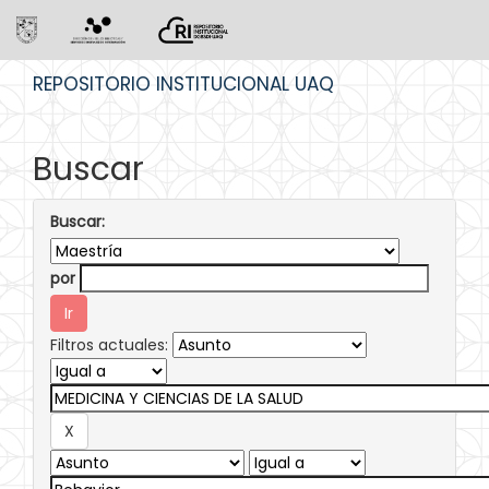
Skip
REPOSITORIO INSTITUCIONAL UAQ
navigation
Buscar
Buscar:
por
Filtros actuales: