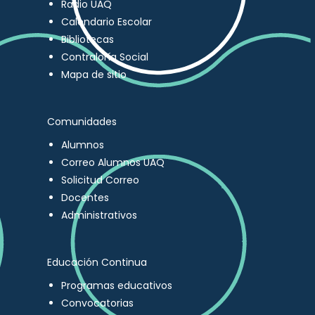
Radio UAQ
Calendario Escolar
Bibliotecas
Contraloría Social
Mapa de sitio
Comunidades
Alumnos
Correo Alumnos UAQ
Solicitud Correo
Docentes
Administrativos
Educación Continua
Programas educativos
Convocatorias