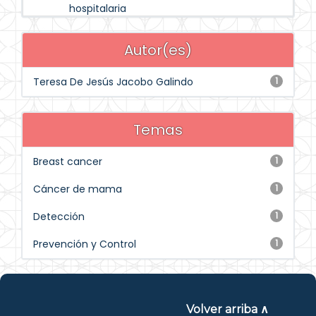
hospitalaria
Autor(es)
Teresa De Jesús Jacobo Galindo
1
Temas
Breast cancer
1
Cáncer de mama
1
Detección
1
Prevención y Control
1
Volver arriba ∧