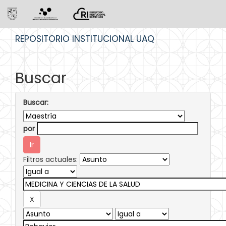
Skip
REPOSITORIO INSTITUCIONAL UAQ
navigation
Buscar
Buscar:
por
Filtros actuales: