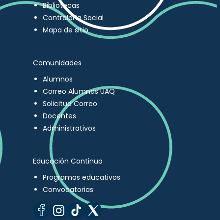
Bibliotecas
Contraloría Social
Mapa de sitio
Comunidades
Alumnos
Correo Alumnos UAQ
Solicitud Correo
Docentes
Administrativos
Educación Continua
Programas educativos
Convocatorias