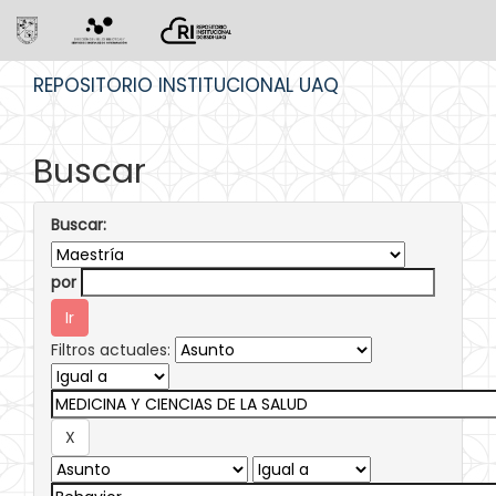
Skip
REPOSITORIO INSTITUCIONAL UAQ
navigation
Buscar
Buscar:
por
Filtros actuales: