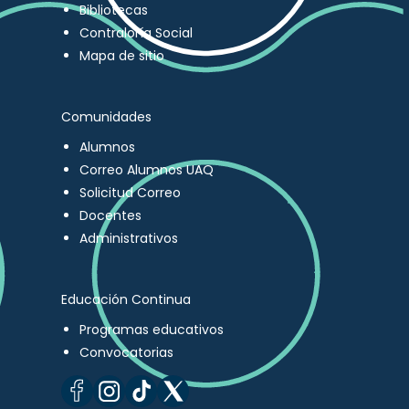
Bibliotecas
Contraloría Social
Mapa de sitio
Comunidades
Alumnos
Correo Alumnos UAQ
Solicitud Correo
Docentes
Administrativos
Educación Continua
Programas educativos
Convocatorias