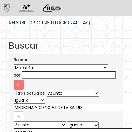
Skip
REPOSITORIO INSTITUCIONAL UAQ
navigation
Buscar
Buscar:
por
Filtros actuales: