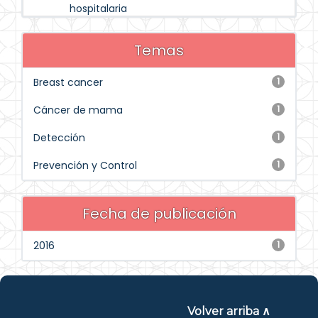
hospitalaria
Temas
Breast cancer
1
Cáncer de mama
1
Detección
1
Prevención y Control
1
Fecha de publicación
2016
1
Volver arriba ∧