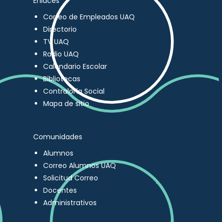
Enlaces
Correo de Empleados UAQ
Directorio
TV UAQ
Radio UAQ
Calendario Escolar
Bibliotecas
Contraloría Social
Mapa de sitio
Comunidades
Alumnos
Correo Alumnos UAQ
Solicitud Correo
Docentes
Administrativos