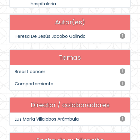
hospitalaria
Autor(es)
Teresa De Jesús Jacobo Galindo
1
Temas
Breast cancer
1
Comportamiento
1
Director / colaboradores
Luz María Villalobos Arámbula
1