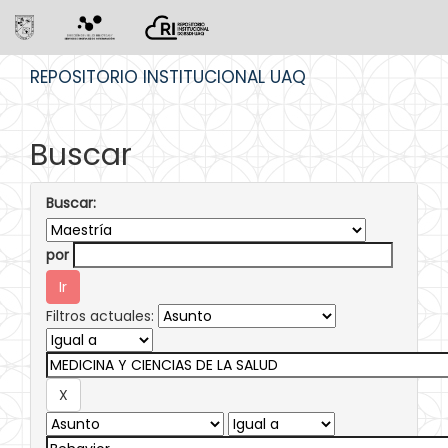
Skip
REPOSITORIO INSTITUCIONAL UAQ
navigation
Buscar
Buscar:
por
Filtros actuales: