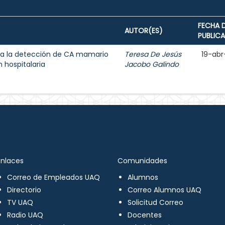
FECHA 
AUTOR(ES)
PUBLIC
a la detección de CA mamario
Teresa De Jesús
19-abr
 hospitalaria
Jacobo Galindo
Enlaces
Comunidades
Correo de Empleados UAQ
Alumnos
Directorio
Correo Alumnos UAQ
TV UAQ
Solicitud Correo
Radio UAQ
Docentes