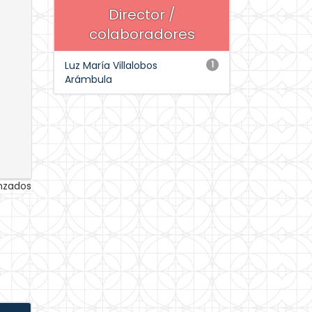
Director /
colaboradores
Luz María Villalobos
1
Arámbula
anzados