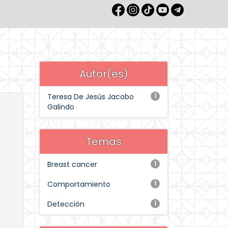
Autor(es)
Teresa De Jesús Jacobo
1
Galindo
Temas
Breast cancer
1
Comportamiento
1
Detección
1