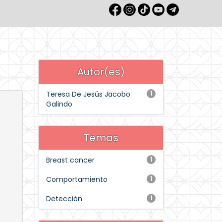
Autor(es)
Teresa De Jesús Jacobo
1
Galindo
Temas
Breast cancer
1
Comportamiento
1
Detección
1