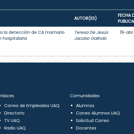
FECHA 
AUTOR(ES)
PUBLIC
a la detección de CA mamario
Teresa De Jesús
19-abr
 hospitalaria
Jacobo Galindo
Enlaces
Comunidades
Correo de Empleados UAQ
Alumnos
Directorio
Correo Alumnos UAQ
TV UAQ
Solicitud Correo
Radio UAQ
Docentes