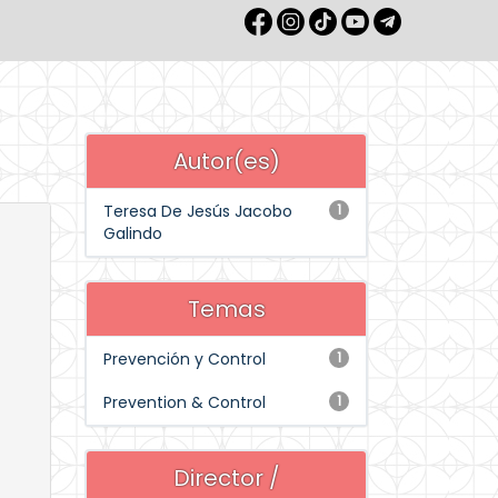
Autor(es)
Teresa De Jesús Jacobo
1
Galindo
Temas
Prevención y Control
1
Prevention & Control
1
Director /