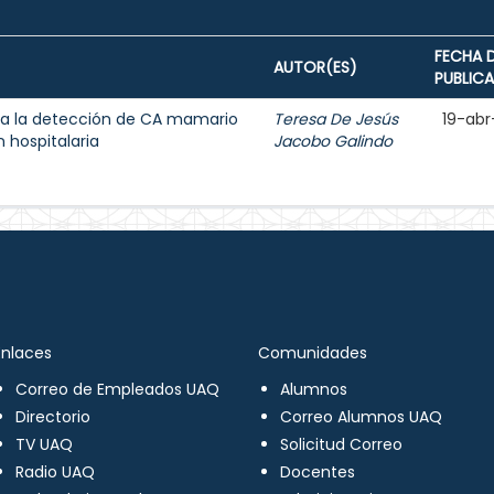
FECHA 
AUTOR(ES)
PUBLIC
a la detección de CA mamario
Teresa De Jesús
19-abr
 hospitalaria
Jacobo Galindo
Enlaces
Comunidades
Correo de Empleados UAQ
Alumnos
Directorio
Correo Alumnos UAQ
TV UAQ
Solicitud Correo
Radio UAQ
Docentes