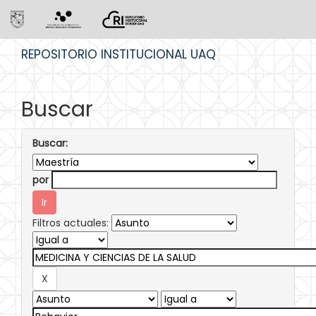
Skip
REPOSITORIO INSTITUCIONAL UAQ
navigation
Buscar
Buscar:
por
Filtros actuales: