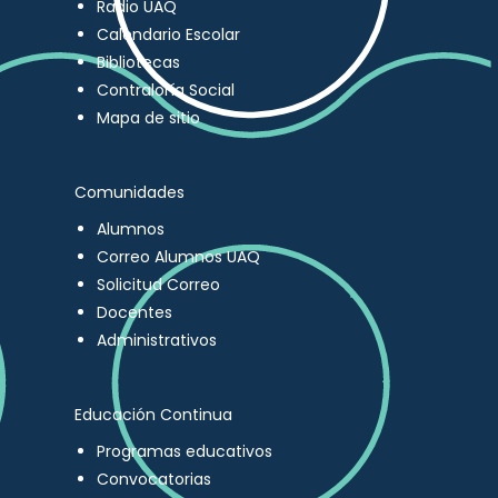
Radio UAQ
Calendario Escolar
Bibliotecas
Contraloría Social
Mapa de sitio
Comunidades
Alumnos
Correo Alumnos UAQ
Solicitud Correo
Docentes
Administrativos
Educación Continua
Programas educativos
Convocatorias