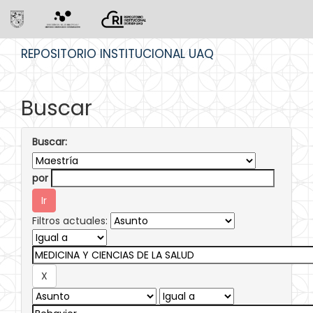
Skip
REPOSITORIO INSTITUCIONAL UAQ
navigation
Buscar
Buscar:
por
Filtros actuales: