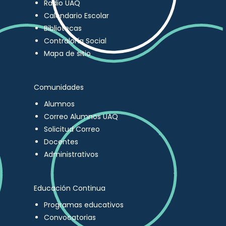
Radio UAQ
Calendario Escolar
Bibliotecas
Contraloría Social
Mapa de sitio
Comunidades
Alumnos
Correo Alumnos UAQ
Solicitud Correo
Docentes
Administrativos
Educación Continua
Programas educativos
Convocatorias