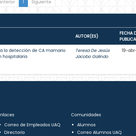
Anterior
1
Siguiente
FECHA 
AUTOR(ES)
PUBLIC
a la detección de CA mamario
Teresa De Jesús
19-abr
 hospitalaria
Jacobo Galindo
Enlaces
Comunidades
Correo de Empleados UAQ
Alumnos
Directorio
Correo Alumnos UAQ