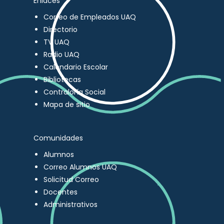
Enlaces
Correo de Empleados UAQ
Directorio
TV UAQ
Radio UAQ
Calendario Escolar
Bibliotecas
Contraloría Social
Mapa de sitio
Comunidades
Alumnos
Correo Alumnos UAQ
Solicitud Correo
Docentes
Administrativos