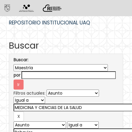
Skip
REPOSITORIO INSTITUCIONAL UAQ
navigation
Buscar
Buscar:
por
Filtros actuales: