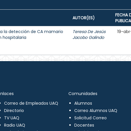
FECHA 
AUTOR(ES)
PUBLIC
a la detección de CA mamario
Teresa De Jesús
19-abr
 hospitalaria
Jacobo Galindo
Enlaces
Comunidades
Correo de Empleados UAQ
Alumnos
Directorio
Correo Alumnos UAQ
TV UAQ
Solicitud Correo
Radio UAQ
Docentes