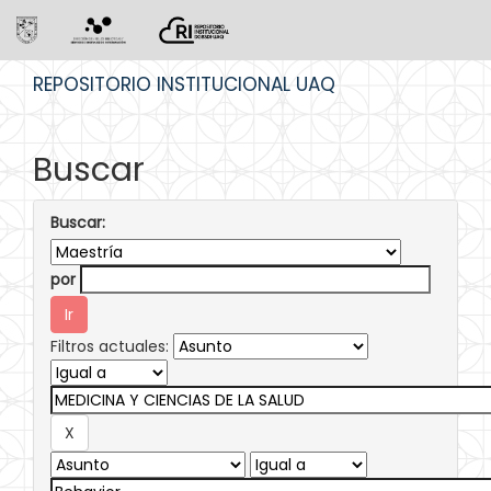
Skip
REPOSITORIO INSTITUCIONAL UAQ
navigation
Buscar
Buscar:
por
Filtros actuales: