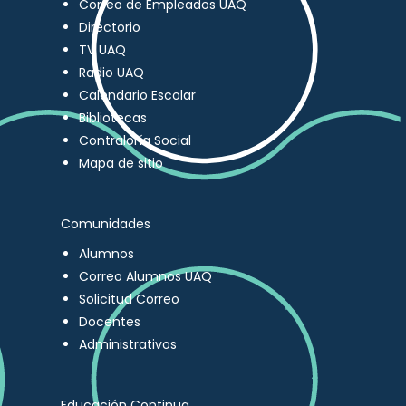
Correo de Empleados UAQ
Directorio
TV UAQ
Radio UAQ
Calendario Escolar
Bibliotecas
Contraloría Social
Mapa de sitio
Comunidades
Alumnos
Correo Alumnos UAQ
Solicitud Correo
Docentes
Administrativos
Educación Continua