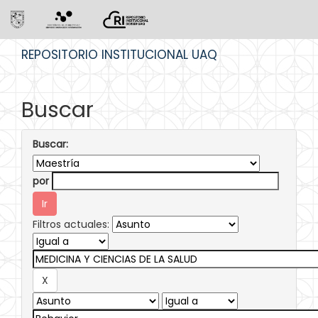
Skip
REPOSITORIO INSTITUCIONAL UAQ
navigation
Buscar
Buscar:
por
Filtros actuales: