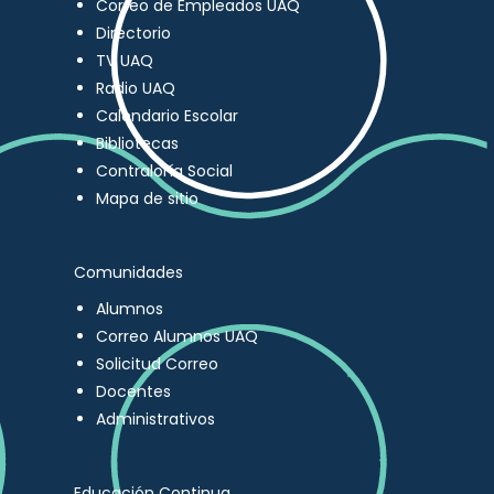
Correo de Empleados UAQ
Directorio
TV UAQ
Radio UAQ
Calendario Escolar
Bibliotecas
Contraloría Social
Mapa de sitio
Comunidades
Alumnos
Correo Alumnos UAQ
Solicitud Correo
Docentes
Administrativos
Educación Continua