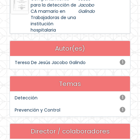
para la detección de
Jacobo
CA mamario en
Galindo
Trabajadoras de una
institución
hospitalaria
Autor(es)
Teresa De Jesús Jacobo Galindo
1
Temas
Detección
1
Prevención y Control
1
Director / colaboradores