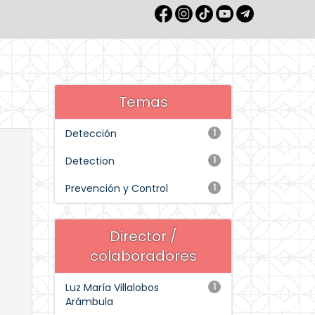
Temas
Detección
1
Detection
1
Prevención y Control
1
Director /
colaboradores
Luz María Villalobos
1
Arámbula