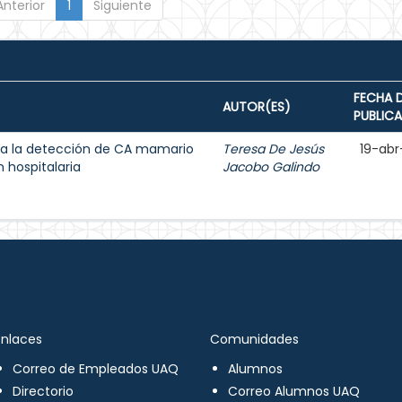
Anterior
1
Siguiente
FECHA 
AUTOR(ES)
PUBLIC
a la detección de CA mamario
Teresa De Jesús
19-abr
 hospitalaria
Jacobo Galindo
Enlaces
Comunidades
Correo de Empleados UAQ
Alumnos
Directorio
Correo Alumnos UAQ