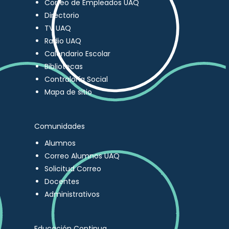
Correo de Empleados UAQ
Directorio
TV UAQ
Radio UAQ
Calendario Escolar
Bibliotecas
Contraloría Social
Mapa de sitio
Comunidades
Alumnos
Correo Alumnos UAQ
Solicitud Correo
Docentes
Administrativos
Educación Continua