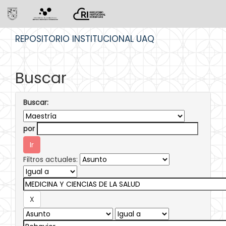
Skip
REPOSITORIO INSTITUCIONAL UAQ
navigation
Buscar
Buscar:
por
Filtros actuales: