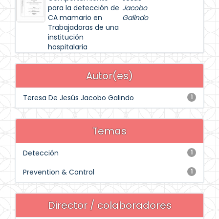
para la detección de
Jacobo
CA mamario en
Galindo
Trabajadoras de una
institución
hospitalaria
Autor(es)
Teresa De Jesús Jacobo Galindo
1
Temas
Detección
1
Prevention & Control
1
Director / colaboradores