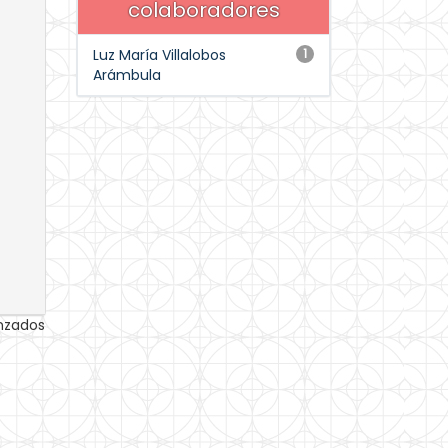
colaboradores
Luz María Villalobos
1
Arámbula
anzados