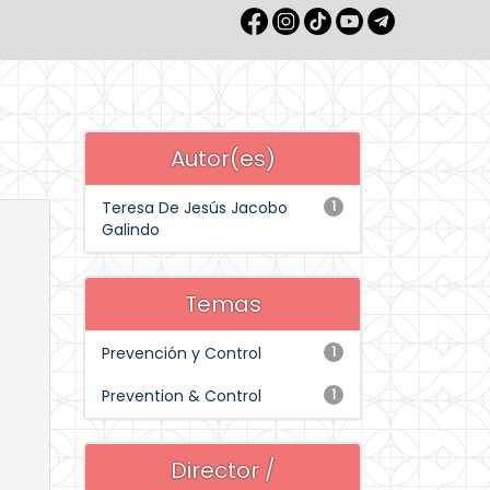
Autor(es)
Teresa De Jesús Jacobo
1
Galindo
Temas
Prevención y Control
1
Prevention & Control
1
Director /