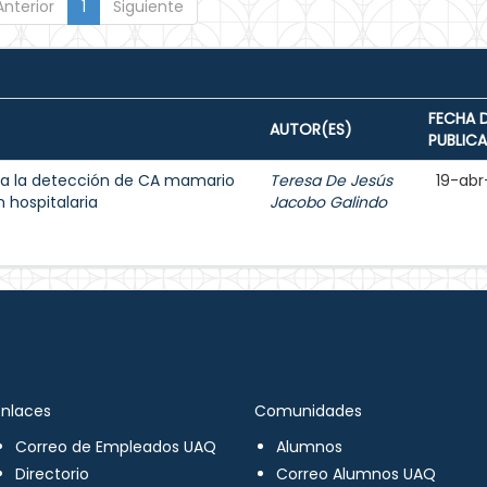
Anterior
1
Siguiente
FECHA 
AUTOR(ES)
PUBLIC
a la detección de CA mamario
Teresa De Jesús
19-abr
 hospitalaria
Jacobo Galindo
Enlaces
Comunidades
Correo de Empleados UAQ
Alumnos
Directorio
Correo Alumnos UAQ