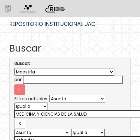
Skip
REPOSITORIO INSTITUCIONAL UAQ
navigation
Buscar
Buscar:
por
Filtros actuales: