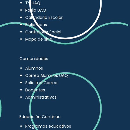
TV UAQ
Radio UAQ
Calendario Escolar
Bibliotecas
Contraloría Social
Mapa de sitio
Comunidades
Alumnos
Correo Alumnos UAQ
Solicitud Correo
Docentes
Administrativos
Educación Continua
Programas educativos