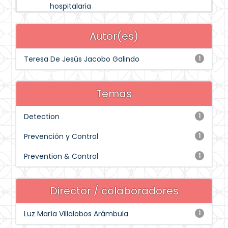
hospitalaria
Autor(es)
Teresa De Jesús Jacobo Galindo
1
Temas
Detection
1
Prevención y Control
1
Prevention & Control
1
Director / colaboradores
Luz María Villalobos Arámbula
1