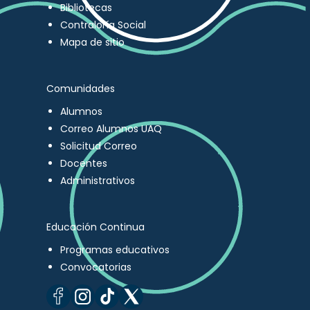
Bibliotecas
Contraloría Social
Mapa de sitio
Comunidades
Alumnos
Correo Alumnos UAQ
Solicitud Correo
Docentes
Administrativos
Educación Continua
Programas educativos
Convocatorias