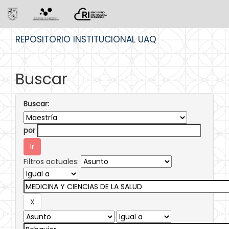
Skip
REPOSITORIO INSTITUCIONAL UAQ
navigation
Buscar
Buscar:
por
Filtros actuales: