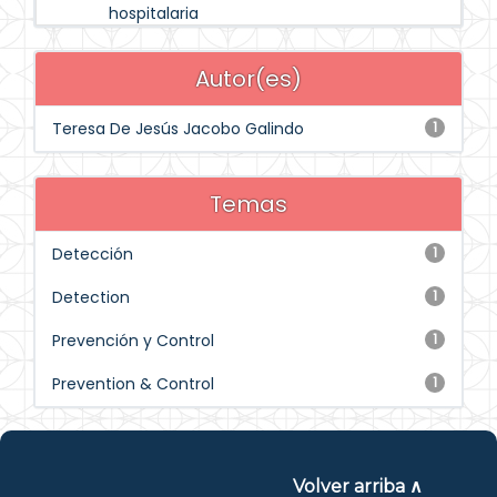
hospitalaria
Autor(es)
Teresa De Jesús Jacobo Galindo
1
Temas
Detección
1
Detection
1
Prevención y Control
1
Prevention & Control
1
Volver arriba ∧