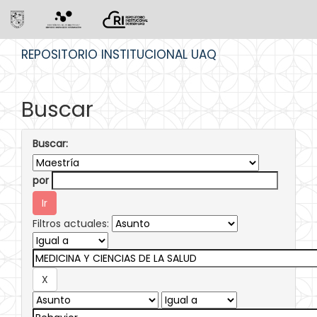
Skip
REPOSITORIO INSTITUCIONAL UAQ
navigation
Buscar
Buscar:
por
Filtros actuales: