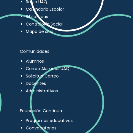
Radio UAQ
Calendario Escolar
Bibliotecas
Contraloría Social
Mapa de sitio
Comunidades
Alumnos
Correo Alumnos UAQ
Solicitud Correo
Docentes
Administrativos
Educación Continua
Programas educativos
Convocatorias