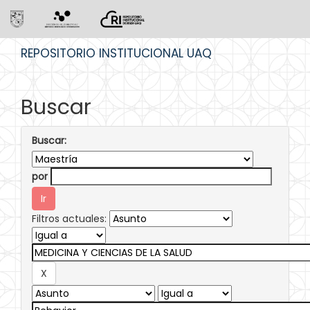
Skip
REPOSITORIO INSTITUCIONAL UAQ
navigation
Buscar
Buscar:
por
Filtros actuales: