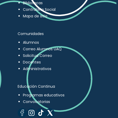
Bibliotecas
Contraloría Social
Mapa de sitio
Comunidades
Alumnos
Correo Alumnos UAQ
Solicitud Correo
Docentes
Administrativos
Educación Continua
Programas educativos
Convocatorias