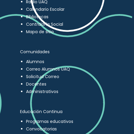
Radio UAQ
Calendario Escolar
Bibliotecas
Contraloría Social
Mapa de sitio
Comunidades
Alumnos
Correo Alumnos UAQ
Solicitud Correo
Docentes
Administrativos
Educación Continua
Programas educativos
Convocatorias