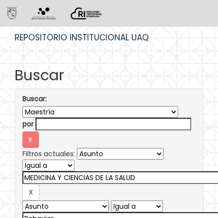
Skip
REPOSITORIO INSTITUCIONAL UAQ
navigation
Buscar
Buscar:
por
Filtros actuales: