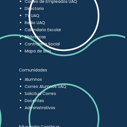
Correo de Empleados UAQ
Directorio
TV UAQ
Radio UAQ
Calendario Escolar
Bibliotecas
Contraloría Social
Mapa de sitio
Comunidades
Alumnos
Correo Alumnos UAQ
Solicitud Correo
Docentes
Administrativos
Educación Continua