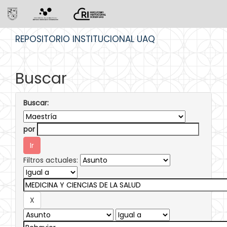
Skip
REPOSITORIO INSTITUCIONAL UAQ
navigation
Buscar
Buscar:
por
Filtros actuales: