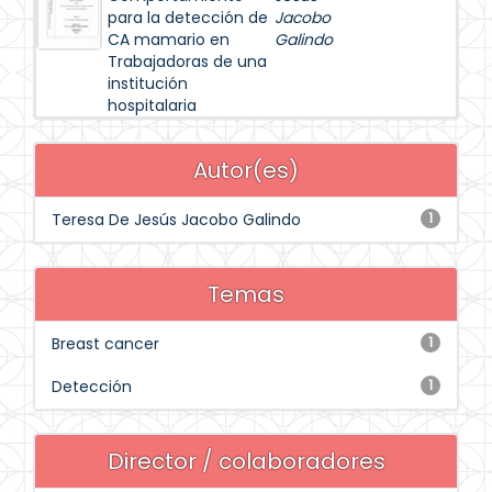
para la detección de
Jacobo
CA mamario en
Galindo
Trabajadoras de una
institución
hospitalaria
Autor(es)
Teresa De Jesús Jacobo Galindo
1
Temas
Breast cancer
1
Detección
1
Director / colaboradores