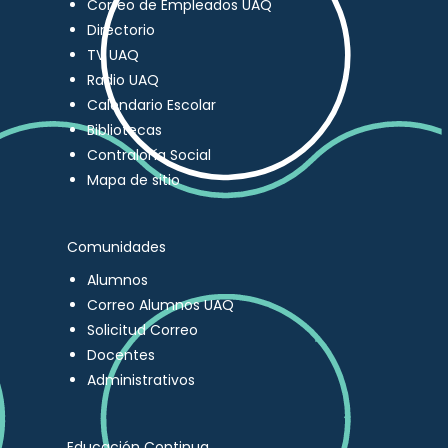
Correo de Empleados UAQ
Directorio
TV UAQ
Radio UAQ
Calendario Escolar
Bibliotecas
Contraloría Social
Mapa de sitio
Comunidades
Alumnos
Correo Alumnos UAQ
Solicitud Correo
Docentes
Administrativos
Educación Continua