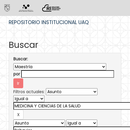
Skip
REPOSITORIO INSTITUCIONAL UAQ
navigation
Buscar
Buscar:
por
Filtros actuales: