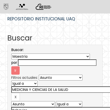
Skip
REPOSITORIO INSTITUCIONAL UAQ
navigation
Buscar
Buscar:
por
Filtros actuales: