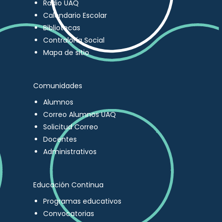
Radio UAQ
Calendario Escolar
Bibliotecas
Contraloría Social
Mapa de sitio
Comunidades
Alumnos
Correo Alumnos UAQ
Solicitud Correo
Docentes
Administrativos
Educación Continua
Programas educativos
Convocatorias