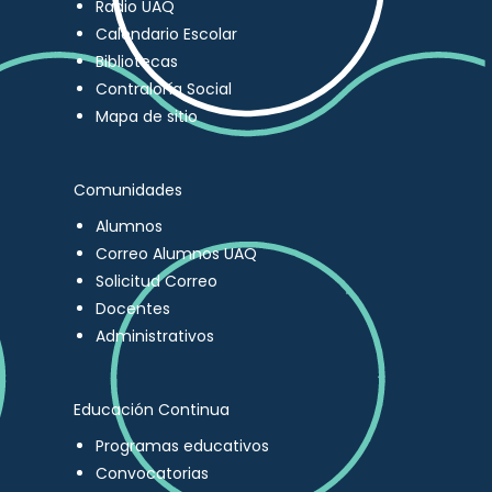
Radio UAQ
Calendario Escolar
Bibliotecas
Contraloría Social
Mapa de sitio
Comunidades
Alumnos
Correo Alumnos UAQ
Solicitud Correo
Docentes
Administrativos
Educación Continua
Programas educativos
Convocatorias