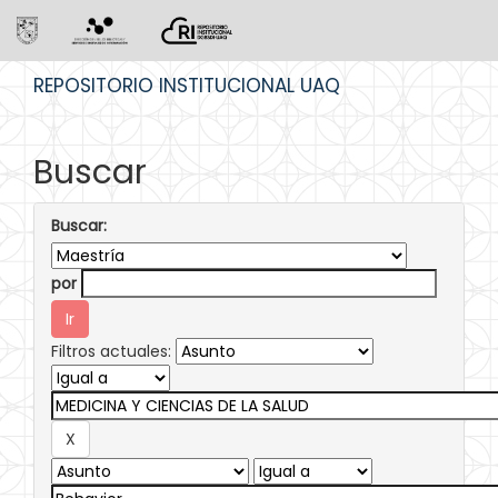
Skip
REPOSITORIO INSTITUCIONAL UAQ
navigation
Buscar
Buscar:
por
Filtros actuales: