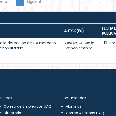
Anterior
1
Siguiente
FECHA 
AUTOR(ES)
PUBLIC
a la detección de CA mamario
Teresa De Jesús
19-abr
 hospitalaria
Jacobo Galindo
Enlaces
Comunidades
Correo de Empleados UAQ
Alumnos
Directorio
Correo Alumnos UAQ