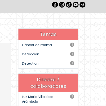
Temas
Cáncer de mama
1
Detección
1
Detection
1
Director /
colaboradores
Luz María Villalobos
1
Arámbula