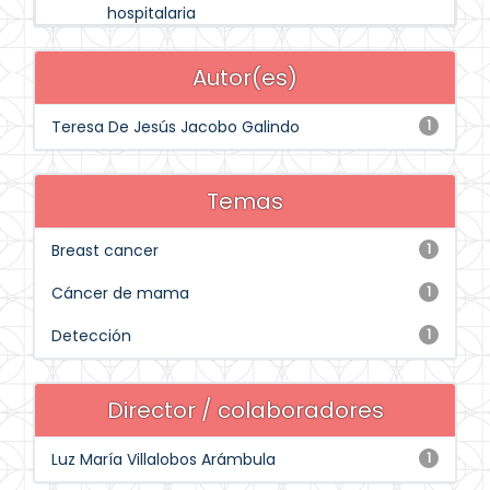
hospitalaria
Autor(es)
Teresa De Jesús Jacobo Galindo
1
Temas
Breast cancer
1
Cáncer de mama
1
Detección
1
Director / colaboradores
Luz María Villalobos Arámbula
1