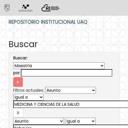
Skip
REPOSITORIO INSTITUCIONAL UAQ
navigation
Buscar
Buscar:
por
Filtros actuales: