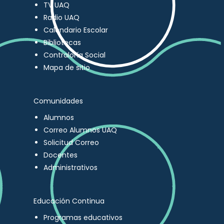
TV UAQ
Radio UAQ
Calendario Escolar
Bibliotecas
Contraloría Social
Mapa de sitio
Comunidades
Alumnos
Correo Alumnos UAQ
Solicitud Correo
Docentes
Administrativos
Educación Continua
Programas educativos