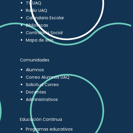
TV UAQ
Radio UAQ
Calendario Escolar
Bibliotecas
Contraloría Social
Mapa de sitio
Comunidades
Alumnos
Correo Alumnos UAQ
Solicitud Correo
Docentes
Administrativos
Educación Continua
Programas educativos