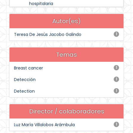
hospitalaria
Autor(es)
Teresa De Jesús Jacobo Galindo
1
Temas
Breast cancer
1
Detección
1
Detection
1
Director / colaboradores
Luz María Villalobos Arámbula
1