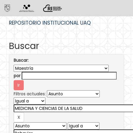
Skip
REPOSITORIO INSTITUCIONAL UAQ
navigation
Buscar
Buscar:
por
Filtros actuales: