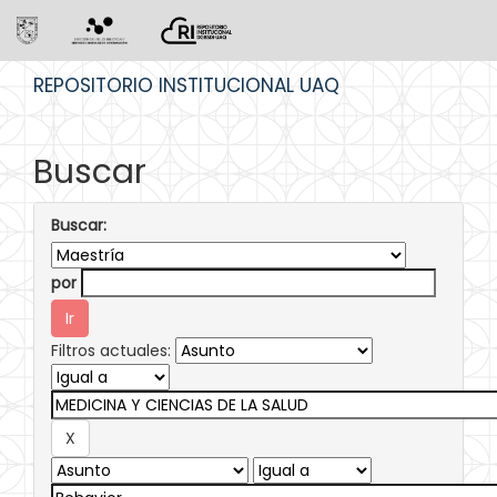
Skip
REPOSITORIO INSTITUCIONAL UAQ
navigation
Buscar
Buscar:
por
Filtros actuales: