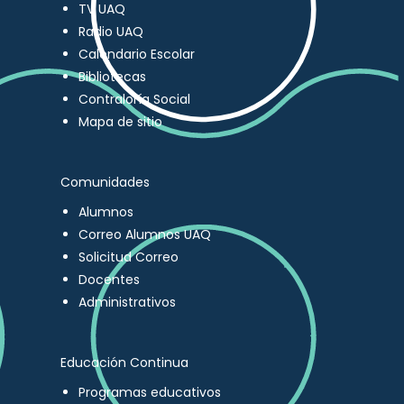
TV UAQ
Radio UAQ
Calendario Escolar
Bibliotecas
Contraloría Social
Mapa de sitio
Comunidades
Alumnos
Correo Alumnos UAQ
Solicitud Correo
Docentes
Administrativos
Educación Continua
Programas educativos