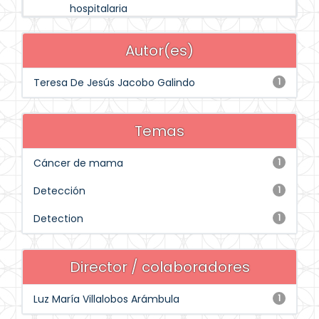
hospitalaria
Autor(es)
Teresa De Jesús Jacobo Galindo
1
Temas
Cáncer de mama
1
Detección
1
Detection
1
Director / colaboradores
Luz María Villalobos Arámbula
1