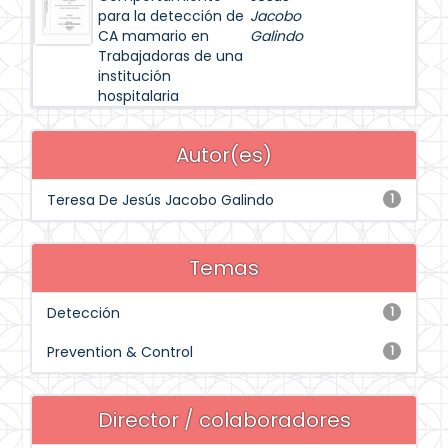
para la detección de
Jacobo
CA mamario en
Galindo
Trabajadoras de una
institución
hospitalaria
Autor(es)
Teresa De Jesús Jacobo Galindo
1
Temas
Detección
1
Prevention & Control
1
Director / colaboradores