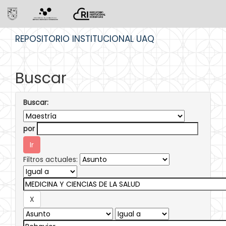
Skip
REPOSITORIO INSTITUCIONAL UAQ
navigation
Buscar
Buscar:
por
Filtros actuales: