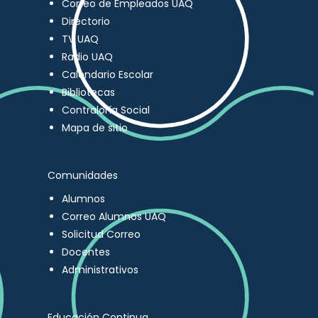
Correo de Empleados UAQ
Directorio
TV UAQ
Radio UAQ
Calendario Escolar
Bibliotecas
Contraloría Social
Mapa de sitio
Comunidades
Alumnos
Correo Alumnos UAQ
Solicitud Correo
Docentes
Administrativos
Educación Continua