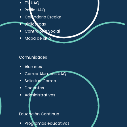
TV UAQ
Radio UAQ
Calendario Escolar
Bibliotecas
Contraloría Social
Mapa de sitio
Comunidades
Alumnos
Correo Alumnos UAQ
Solicitud Correo
Docentes
Administrativos
Educación Continua
Programas educativos