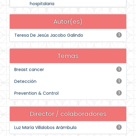
hospitalaria
Autor(es)
Teresa De Jesús Jacobo Galindo
1
Temas
Breast cancer
1
Detección
1
Prevention & Control
1
Director / colaboradores
Luz María Villalobos Arámbula
1