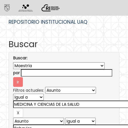
Skip
REPOSITORIO INSTITUCIONAL UAQ
navigation
Buscar
Buscar:
por
Filtros actuales: