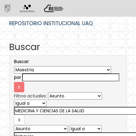
Skip
REPOSITORIO INSTITUCIONAL UAQ
navigation
Buscar
Buscar:
por
Filtros actuales: