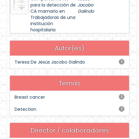
para la detección de
Jacobo
CA mamario en
Galindo
Trabajadoras de una
institución
hospitalaria
Autor(es)
Teresa De Jesús Jacobo Galindo
1
Temas
Breast cancer
1
Detection
1
Director / colaboradores