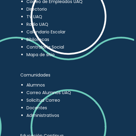
Correo de Empleados UAQ
Directorio
TV UAQ
Radio UAQ
Calendario Escolar
Bibliotecas
Contraloría Social
Mapa de sitio
Comunidades
Alumnos
Correo Alumnos UAQ
Solicitud Correo
Docentes
Administrativos
Educación Continua