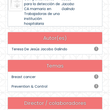
para la detección de
Jacobo
CA mamario en
Galindo
Trabajadoras de una
institución
hospitalaria
Autor(es)
Teresa De Jesús Jacobo Galindo
1
Temas
Breast cancer
1
Prevention & Control
1
Director / colaboradores