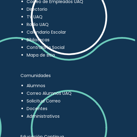
Correo de Empleados UAQ
Directorio
TV UAQ
Radio UAQ
Calendario Escolar
Bibliotecas
Contraloría Social
Mapa de sitio
Comunidades
Alumnos
Correo Alumnos UAQ
Solicitud Correo
Docentes
Administrativos
Educación Continua