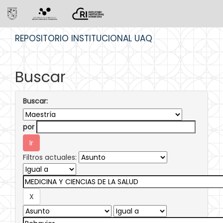
Skip
REPOSITORIO INSTITUCIONAL UAQ
navigation
Buscar
Buscar:
por
Filtros actuales: