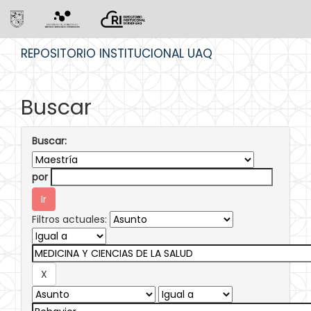
Skip
REPOSITORIO INSTITUCIONAL UAQ
navigation
Buscar
Buscar:
por
Filtros actuales: