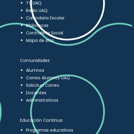
TV UAQ
Radio UAQ
Calendario Escolar
Bibliotecas
Contraloría Social
Mapa de sitio
Comunidades
Alumnos
Correo Alumnos UAQ
Solicitud Correo
Docentes
Administrativos
Educación Continua
Programas educativos