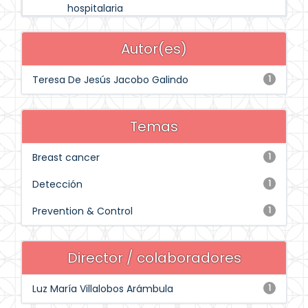
hospitalaria
Autor(es)
Teresa De Jesús Jacobo Galindo
1
Temas
Breast cancer
1
Detección
1
Prevention & Control
1
Director / colaboradores
Luz María Villalobos Arámbula
1