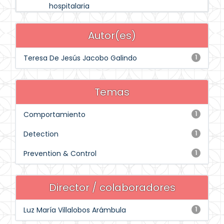
hospitalaria
Autor(es)
Teresa De Jesús Jacobo Galindo
1
Temas
Comportamiento
1
Detection
1
Prevention & Control
1
Director / colaboradores
Luz María Villalobos Arámbula
1