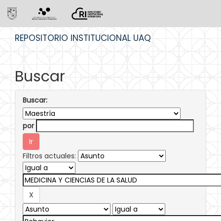
Skip
REPOSITORIO INSTITUCIONAL UAQ
navigation
Buscar
Buscar:
por
Filtros actuales: