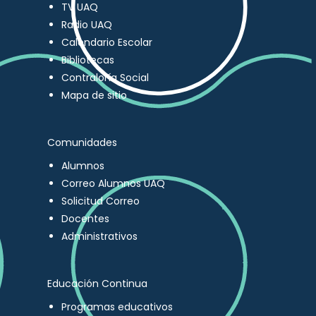
TV UAQ
Radio UAQ
Calendario Escolar
Bibliotecas
Contraloría Social
Mapa de sitio
Comunidades
Alumnos
Correo Alumnos UAQ
Solicitud Correo
Docentes
Administrativos
Educación Continua
Programas educativos