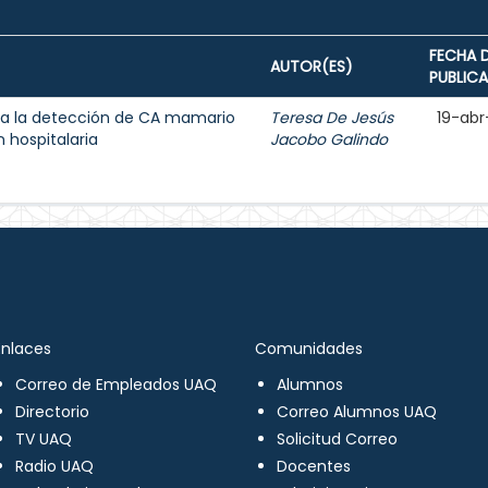
FECHA 
AUTOR(ES)
PUBLIC
a la detección de CA mamario
Teresa De Jesús
19-abr
 hospitalaria
Jacobo Galindo
Enlaces
Comunidades
Correo de Empleados UAQ
Alumnos
Directorio
Correo Alumnos UAQ
TV UAQ
Solicitud Correo
Radio UAQ
Docentes