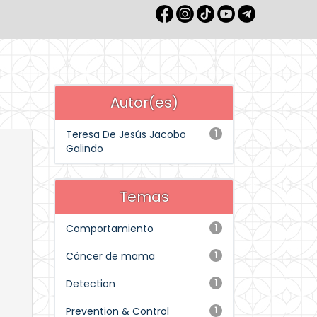
Autor(es)
Teresa De Jesús Jacobo
1
Galindo
Temas
Comportamiento
1
Cáncer de mama
1
Detection
1
Prevention & Control
1