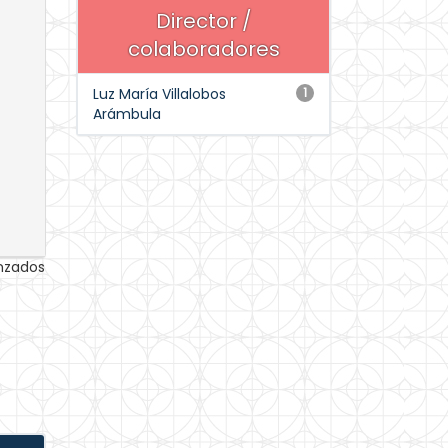
Director /
colaboradores
Luz María Villalobos
1
Arámbula
anzados