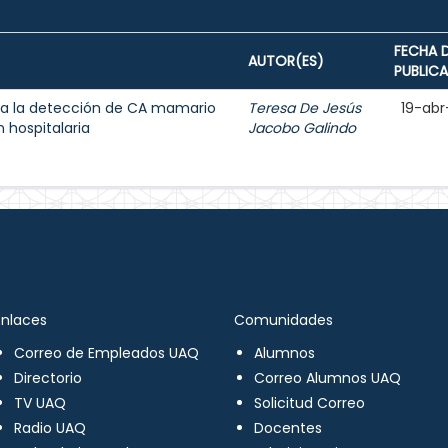
FECHA 
AUTOR(ES)
PUBLIC
a la detección de CA mamario
Teresa De Jesús
19-abr
 hospitalaria
Jacobo Galindo
Enlaces
Comunidades
Correo de Empleados UAQ
Alumnos
Directorio
Correo Alumnos UAQ
TV UAQ
Solicitud Correo
Radio UAQ
Docentes