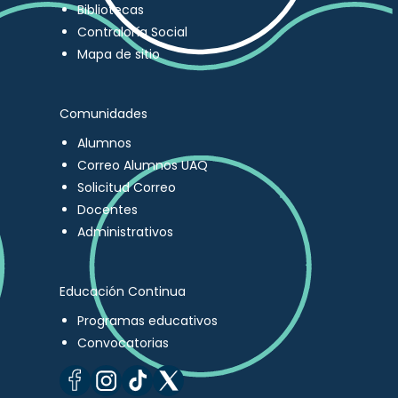
Bibliotecas
Contraloría Social
Mapa de sitio
Comunidades
Alumnos
Correo Alumnos UAQ
Solicitud Correo
Docentes
Administrativos
Educación Continua
Programas educativos
Convocatorias