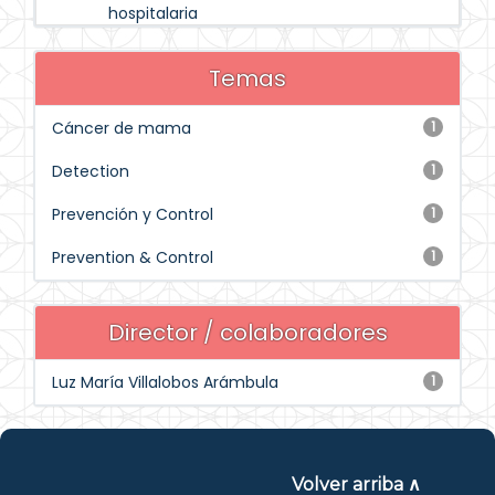
hospitalaria
Temas
Cáncer de mama
1
Detection
1
Prevención y Control
1
Prevention & Control
1
Director / colaboradores
Luz María Villalobos Arámbula
1
Volver arriba ∧