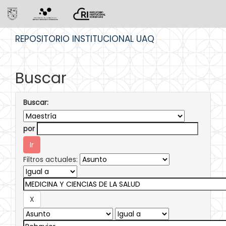
Skip
REPOSITORIO INSTITUCIONAL UAQ
navigation
Buscar
Buscar:
por
Filtros actuales: