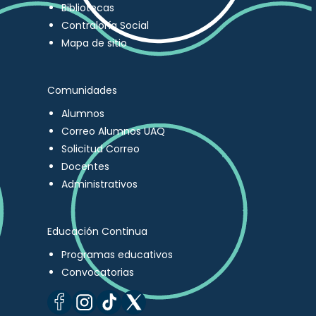
Bibliotecas
Contraloría Social
Mapa de sitio
Comunidades
Alumnos
Correo Alumnos UAQ
Solicitud Correo
Docentes
Administrativos
Educación Continua
Programas educativos
Convocatorias