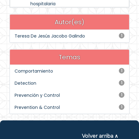
hospitalaria
Autor(es)
Teresa De Jesús Jacobo Galindo
1
Temas
Comportamiento
1
Detection
1
Prevención y Control
1
Prevention & Control
1
Volver arriba ∧