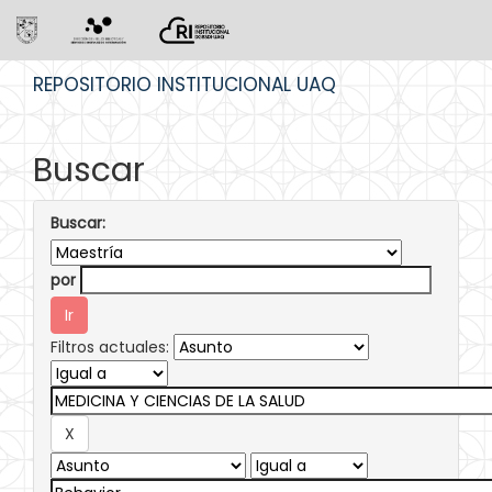
Skip
REPOSITORIO INSTITUCIONAL UAQ
navigation
Buscar
Buscar:
por
Filtros actuales: