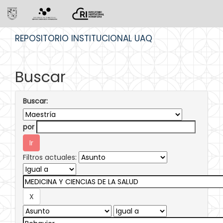
Skip
REPOSITORIO INSTITUCIONAL UAQ
navigation
Buscar
Buscar:
por
Filtros actuales: