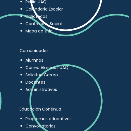
Radio UAQ
Calendario Escolar
Bibliotecas
Contraloría Social
Mapa de sitio
Comunidades
Alumnos
Correo Alumnos UAQ
Solicitud Correo
Docentes
Administrativos
Educación Continua
Programas educativos
Convocatorias