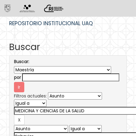
Skip
REPOSITORIO INSTITUCIONAL UAQ
navigation
Buscar
Buscar:
por
Filtros actuales: